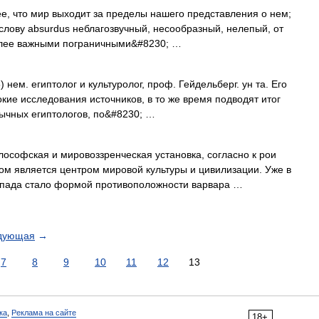
то мир выходит за пределы нашего представления о нем;
слову absurdus неблагозвучный, несообразный, нелепый, от
более важными пограничными&#8230; …
м. египтолог и культуролог, проф. Гейдельберг. ун та. Его
окие исследования источников, в то же время подводят итог
ычных египтологов, по&#8230; …
ская и мировоззренческая установка, согласно к рои
м является центром мировой культуры и цивилизации. Уже в
Запада стало формой противоположности варвара …
дующая
→
7
8
9
10
11
12
13
ка
,
Реклама на сайте
18+