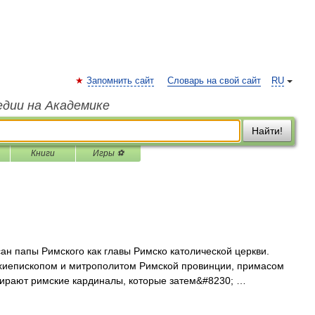
Запомнить сайт
Словарь на свой сайт
RU
едии на Академике
Найти!
Книги
Игры ⚽
н папы Римского как главы Римско католической церкви.
хиепископом и митрополитом Римской провинции, примасом
бирают римские кардиналы, которые затем&#8230; …