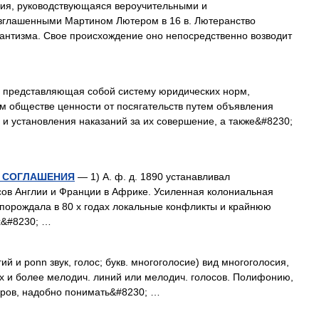
ия, руководствующаяся вероучительными и
зглашенными Мартином Лютером в 16 в. Лютеранство
тантизма. Свое происхождение оно непосредственно возводит
 представляющая собой систему юридических норм,
 обществе ценности от посягательств путем объявления
и установления наказаний за их совершение, а также&#8230;
И СОГЛАШЕНИЯ
— 1) А. ф. д. 1890 устанавливал
сов Англии и Франции в Африке. Усиленная колониальная
 порождала в 80 х годах локальные конфликты и крайнюю
х&#8230; …
и ponn звук, голос; букв. многоголосие) вид многоголосия,
х и более мелодич. линий или мелодич. голосов. Полифонию,
еров, надобно понимать&#8230; …