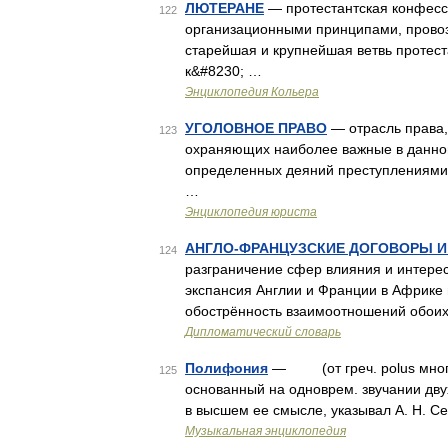
ЛЮТЕРАНЕ
— протестантская конфесс
122
организационными принципами, прово
старейшая и крупнейшая ветвь протес
к&#8230; …
Энциклопедия Кольера
УГОЛОВНОЕ ПРАВО
— отрасль права,
123
охраняющих наиболее важные в данном
определенных деяний преступлениями 
…
Энциклопедия юриста
АНГЛО-ФРАНЦУЗСКИЕ ДОГОВОРЫ 
124
разграничение сфер влияния и интере
экспансия Англии и Франции в Африке
обострённость взаимоотношений обои
Дипломатический словарь
Полифония
— (от греч. polus многий 
125
основанный на одноврем. звучании дву
в высшем ее смысле, указывал А. Н. С
Музыкальная энциклопедия