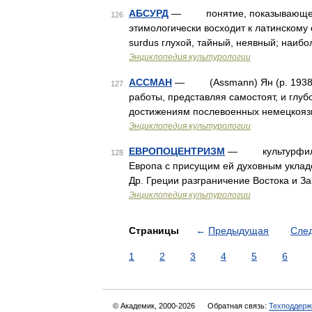
АБСУРД
— понятие, показывающее, ч
126
этимологически восходит к латинскому 
surdus глухой, тайный, неявный; наи
Энциклопедия культурологии
АССМАН
— (Assmann) Ян (р. 1938) не
127
работы, представляя самостоят, и глуб
достижениям послевоенных немецкояз
Энциклопедия культурологии
ЕВРОПОЦЕНТРИЗМ
— культурфилософ
128
Европа с присущим ей духовным укладо
Др. Греции разграничение Востока и 
Энциклопедия культурологии
Страницы
←
Предыдущая
Сле
1
2
3
4
5
6
© Академик, 2000-2026
Обратная связь:
Техподдерж