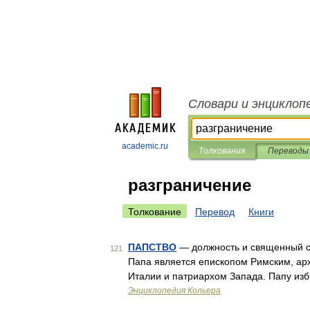
Словари и энциклоп
academic.ru
Толкования
Переводы
разграничение
Толкование
Перевод
Книги
ПАПСТВО
— должность и священный са
121
Папа является епископом Римским, ар
Италии и патриархом Запада. Папу из
Энциклопедия Кольера